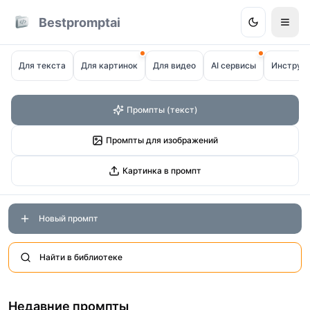
Bestpromptai
Для текста
Для картинок
Для видео
AI сервисы
Инструм
Промпты (текст)
Промпты для изображений
Картинка в промпт
Новый промпт
Найти в библиотеке
Недавние промпты